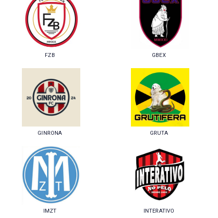
FZB
GBEX
GINRONA
GRUTA
IMZT
INTERATIVO