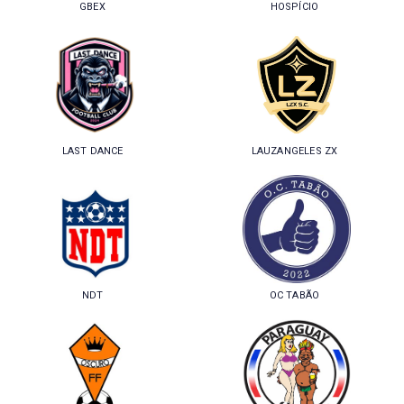
GBEX
HOSPÍCIO
LAST DANCE
LAUZANGELES ZX
NDT
OC TABÃO