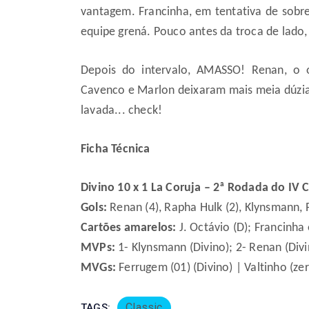
vantagem. Francinha, em tentativa de sobre
equipe gren
á
. Pouco antes da troca de lado
Depois do intervalo, AMASSO! Renan, o 
Cavenco e Marlon deixaram mais meia d
ú
zi
lavada... check!
Ficha Técnica
Divino 10 x 1 La Coruja – 2ª Rodada do IV C
Gols:
Renan (4), Rapha Hulk (2), Klynsmann, 
Cartões amarelos:
J. Octávio (D); Francinha 
MVPs:
1- Klynsmann (Divino); 2- Renan (Divi
MVGs:
Ferrugem (01) (Divino) | Valtinho (zer
Classic
TAGS: