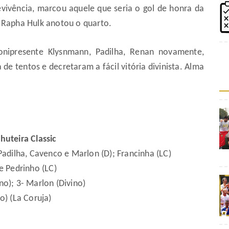
viv
ê
ncia, marcou aquele que seria o gol de honra da
, Rapha Hulk anotou o quarto.
onipresente Klysnmann, Padilha, Renan novamente,
a de tentos e decretaram a f
á
cil vit
ó
ria divinista. Alma
huteira Classic
Padilha, Cavenco e Marlon (D); Francinha (LC)
e Pedrinho (LC)
no); 3- Marlon (Divino)
o) (La Coruja)