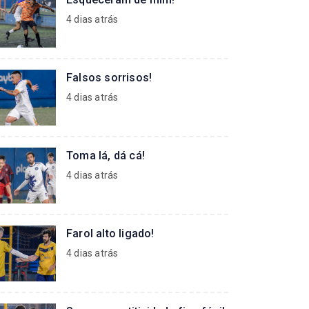
4 dias atrás
Seu novo uniforme é de PR1MA! Facilitamos a s
ade e comodidade para você focar apenas no que importa... o 
Falsos sorrisos!
99210-4656
Veja mais
4 dias atrás
Toma lá, dá cá!
4 dias atrás
Farol alto ligado!
4 dias atrás