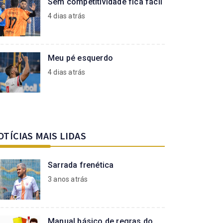
Sem competitividade fica fácil
4 dias atrás
Meu pé esquerdo
4 dias atrás
OTÍCIAS MAIS LIDAS
Sarrada frenética
3 anos atrás
Manual básico de regras do