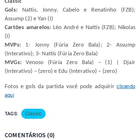
Classic
Gols:
Nattis, Jonny, Cabelo e Renatinho (FZB);
Assump (2) e Yan (I)
Cartões amarelos:
Léo André e Nattis (FZB); Nikolas
(I)
MVPs:
1- Jonny (Fúria Zero Bala); 2- Assump
(Interativo); 3- Nattis (Fúria Zero Bala)
MVGs:
Venoso (Fúria Zero Bala) – (1) | Djair
(Interativo) – (zero) e Edu (Interativo) – (zero)
clicando
Fotos e gols da partida você pode adquirir
aqui
Classic
TAGS:
COMENTÁRIOS
(0)