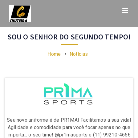
SOU O SENHOR DO SEGUNDO TEMPO!
Home
Notícias
da!
Seu novo uniforme é de PR1MA! Facilitamos a sua vida!
Se
ue
Agilidade e comodidade para você focar apenas no que
A
656
importa... o seu time! @pr1masports e (11) 99210-4656
im