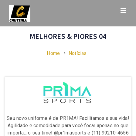
MELHORES & PIORES 04
Home
Notícias
da!
Seu novo uniforme é de PR1MA! Facilitamos a sua vida!
Se
ue
Agilidade e comodidade para você focar apenas no que
A
656
importa... o seu time! @pr1masports e (11) 99210-4656
im