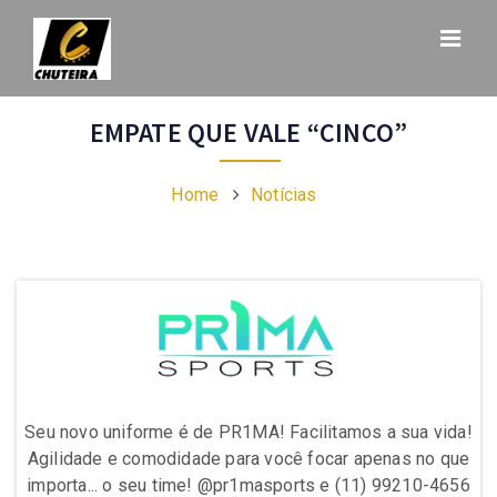
EMPATE QUE VALE “CINCO”
Home
Notícias
da!
Seu novo uniforme é de PR1MA! Facilitamos a sua vida!
Se
ue
Agilidade e comodidade para você focar apenas no que
A
656
importa... o seu time! @pr1masports e (11) 99210-4656
im