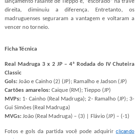
lançamento rasante de Tieppo e, “escorado” na trave
direita, diminuiu a diferença. Entretanto, os
madruguenses seguraram a vantagem e voltaram a
vencer no torneio.
Ficha Técnica
Real Madruga 3 x 2 JP – 4ª Rodada do IV Chuteira
Classic
Gols:
João e Cainho (2) (JP); Ramalho e Jadson (JP)
Cartões amarelos:
Caique (RM); Tieppo (JP)
MVPs:
1- Cainho (Real Madruga); 2- Ramalho (JP); 3-
Gui Simões (Real Madruga)
MVGs:
João (Real Madruga) – (3) | Flávio (JP) – (-1)
clicando
Fotos e gols da partida você pode adquirir