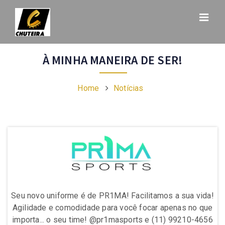
À MINHA MANEIRA DE SER!
Home
Notícias
da!
Seu novo uniforme é de PR1MA! Facilitamos a sua vida!
Se
ue
Agilidade e comodidade para você focar apenas no que
A
656
importa... o seu time! @pr1masports e (11) 99210-4656
im